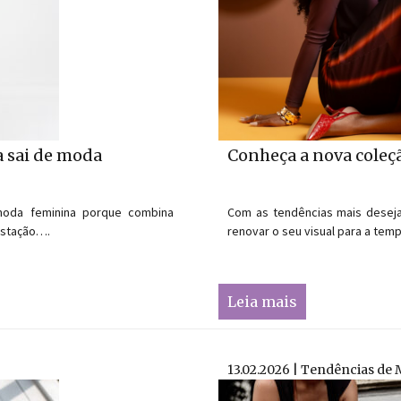
a sai de moda
Conheça a nova coleç
moda feminina porque combina
Com as tendências mais desej
 estação….
renovar o seu visual para a tem
Leia mais
13.02.2026 | Tendências de