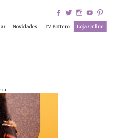
sar
Novidades
TV Bottero
Loja Online
ero