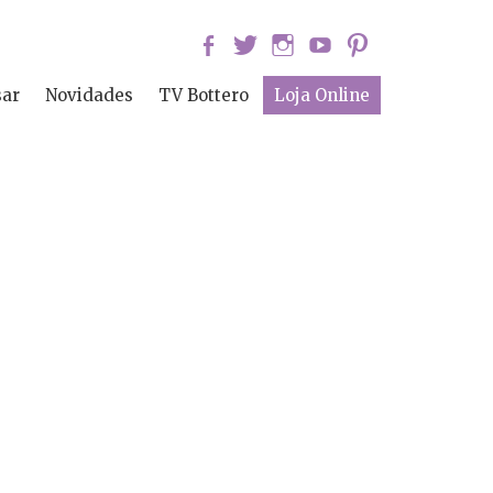
sar
Novidades
TV Bottero
Loja Online