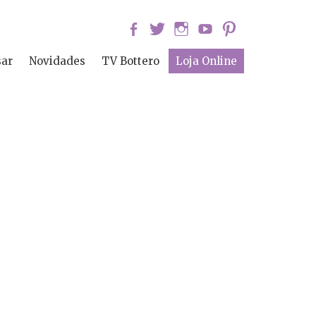
sar
Novidades
TV Bottero
Loja Online