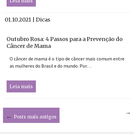
Leia mais
01.10.2021 | Dicas
Outubro Rosa: 4 Passos para a Prevenção do
Câncer de Mama
O câncer de mama é o tipo de câncer mais comum entre
as mulheres do Brasil e do mundo. Por…
Leia mais
Navegação
→
Posts mais recentes
←
Posts mais antigos
por
posts