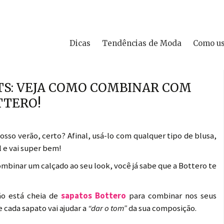
Dicas
Tendências de Moda
Como u
S: VEJA COMO COMBINAR COM
TTERO!
so verão, certo? Afinal, usá-lo com qualquer tipo de blusa,
 e vai super bem!
ombinar um calçado ao seu look, você já sabe que a Bottero te
ão está cheia de
sapatos Bottero
para combinar nos seus
 cada sapato vai ajudar a
“dar o tom”
da sua composição.