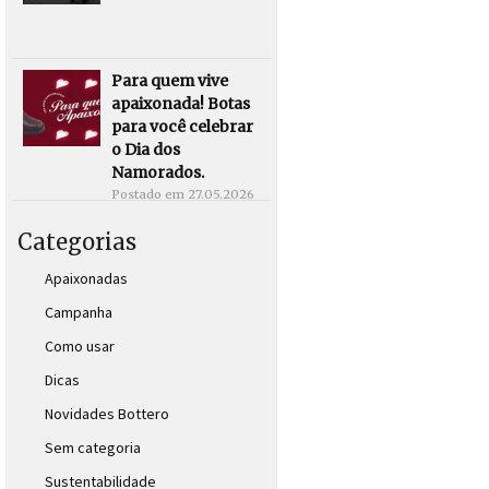
Para quem vive
apaixonada! Botas
para você celebrar
o Dia dos
Namorados.
Postado em
27.05.2026
Categorias
Apaixonadas
Campanha
Como usar
Dicas
Novidades Bottero
Sem categoria
Sustentabilidade