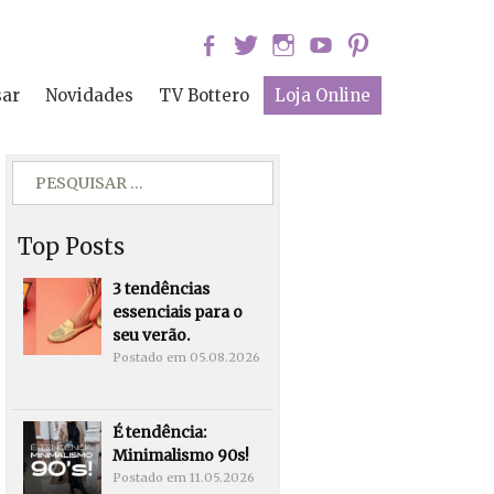
sar
Novidades
TV Bottero
Loja Online
Pesquisar
por:
Top Posts
3 tendências
essenciais para o
seu verão.
Postado em
05.08.2026
É tendência:
Minimalismo 90s!
Postado em
11.05.2026