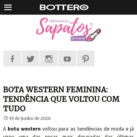
Pular
para
o
conteúdo
BOTA WESTERN FEMININA:
TENDÊNCIA QUE VOLTOU COM
TUDO
19 de junho de 2026
A
bota western
voltou para as tendências de moda e já
virou uma das peças mais desejadas das últimas