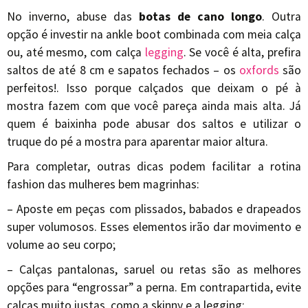
No inverno, abuse das
botas de cano longo
. Outra
opção é investir na ankle boot combinada com meia calça
ou, até mesmo, com calça
legging
. Se você é alta, prefira
saltos de até 8 cm e sapatos fechados – os
oxfords
são
perfeitos!. Isso porque calçados que deixam o pé à
mostra fazem com que você pareça ainda mais alta. Já
quem é baixinha pode abusar dos saltos e utilizar o
truque do pé a mostra para aparentar maior altura.
Para completar, outras dicas podem facilitar a rotina
fashion das mulheres bem magrinhas:
– Aposte em peças com plissados, babados e drapeados
super volumosos. Esses elementos irão dar movimento e
volume ao seu corpo;
– Calças pantalonas, saruel ou retas são as melhores
opções para “engrossar” a perna. Em contrapartida, evite
calças muito justas, como a skinny e a legging;