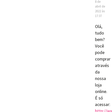
8 de
abril de
2022 às
17:37
Olá,
tudo
bem?
Você
pode
comprar
através
da
nossa
loja
online.
É só
acessar:
http://w