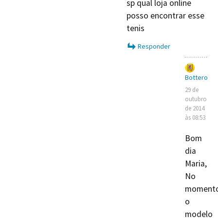
sp qual loja online
posso encontrar esse
tenis
Responder
Bottero
29 de
outubro
de 2014
às 08:53
Bom
dia
Maria,
No
moment
o
modelo