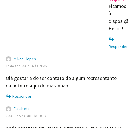
Ficamos
à
disposiç
Beijos!
Responder
Mikaeli lopes
14 de abril de 2016 às 21:46
Olá gostaria de ter contato de algum representante
da boterro aqui do maranhao
Responder
Elisabete
8 de julho de 2015 às 18:02