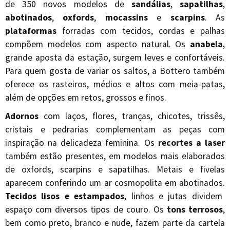
de 350 novos modelos de
sandálias
,
sapatilhas
,
abotinados
,
oxfords
,
mocassins
e
scarpins
. As
plataformas
forradas com tecidos, cordas e palhas
compõem modelos com aspecto natural. Os
anabela
,
grande aposta da estação, surgem leves e confortáveis.
Para quem gosta de variar os saltos, a Bottero também
oferece os rasteiros, médios e altos com meia-patas,
além de opções em retos, grossos e finos.
Adornos
com laços, flores, tranças, chicotes, trissês,
cristais e pedrarias complementam as peças com
inspiração na delicadeza feminina. Os
recortes a laser
também estão presentes, em modelos mais elaborados
de oxfords, scarpins e sapatilhas. Metais e fivelas
aparecem conferindo um ar cosmopolita em abotinados.
Tecidos lisos e estampados
, linhos e jutas dividem
espaço com diversos tipos de couro. Os
tons terrosos
,
bem como preto, branco e nude, fazem parte da cartela