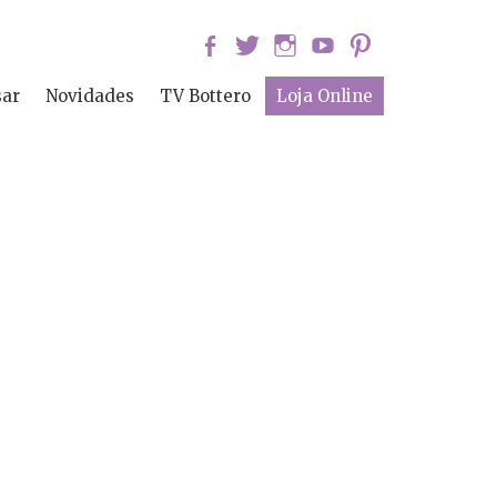
sar
Novidades
TV Bottero
Loja Online