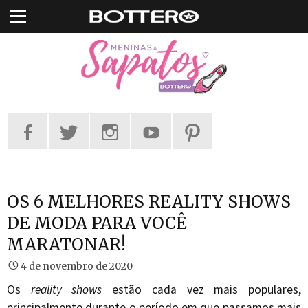
Pular
para
o
conteúdo
OS 6 MELHORES REALITY SHOWS
DE MODA PARA VOCÊ
MARATONAR!
4 de novembro de 2020
Os
reality shows
estão cada vez mais populares,
principalmente durante o período em que passamos mais